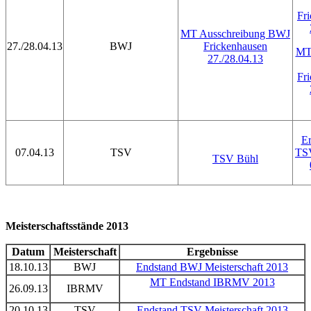
Fr
MT Ausschreibung BWJ
27./28.04.13
BWJ
Frickenhausen
MT 
27./28.04.13
Fr
Er
07.04.13
TSV
TS
TSV Bühl
Meisterschaftsstände 2013
Datum
Meisterschaft
Ergebnisse
18.10.13
BWJ
Endstand BWJ Meisterschaft 2013
MT Endstand IBRMV 2013
26.09.13
IBRMV
20.10.13
TSV
Endstand TSV Meisterschaft 2013