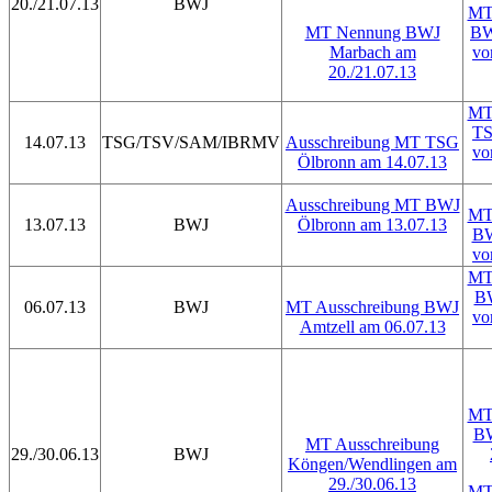
20./21.07.13
BWJ
MT 
MT Nennung BWJ
BW
Marbach am
vo
20./21.07.13
MT 
TS
14.07.13
TSG/TSV/SAM/IBRMV
Ausschreibung MT TSG
vo
Ölbronn am 14.07.13
Ausschreibung MT BWJ
MT 
13.07.13
BWJ
Ölbronn am 13.07.13
BW
vo
MT 
BW
06.07.13
BWJ
MT Ausschreibung BWJ
vo
Amtzell am 06.07.13
MT 
BW
MT Ausschreibung
29./30.06.13
BWJ
Köngen/Wendlingen am
29./30.06.13
MT 