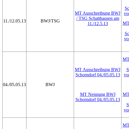
Sc
MT Ausschreibung BWJ
vo
/ TSG Schatthausen am
11./12.05.13
BWJ/TSG
MT 
11./12.5.13
Sc
vo
MT 
MT Ausschreibung BWJ
S
Schorndorf 04./05.05.13
vo
04./05.05.13
BWJ
MT Nennung BWJ
MT 
Schorndorf 04./05.05.13
S
vo
MT 