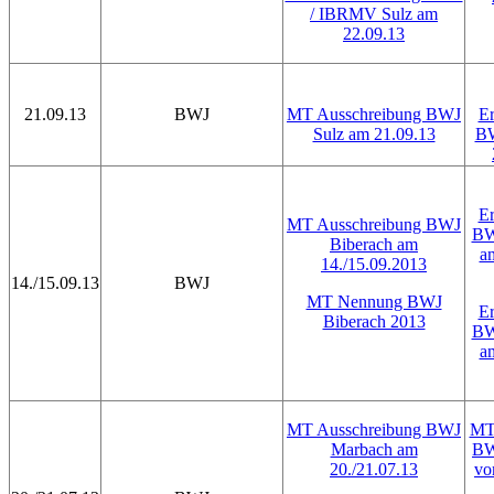
/ IBRMV Sulz am
22.09.13
21.09.13
BWJ
MT Ausschreibung BWJ
Er
Sulz am 21.09.13
BW
Er
MT Ausschreibung BWJ
BW
Biberach am
a
14./15.09.2013
14./15.09.13
BWJ
MT Nennung BWJ
Er
Biberach 2013
BW
a
MT Ausschreibung BWJ
MT 
Marbach am
BW
20./21.07.13
vo