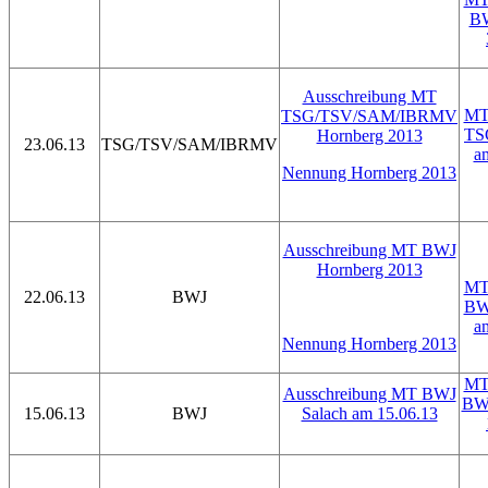
BW
Ausschreibung MT
MT 
TSG/TSV/SAM/IBRMV
TS
Hornberg 2013
23.06.13
TSG/TSV/SAM/IBRMV
a
Nennung Hornberg 2013
Ausschreibung MT BWJ
Hornberg 2013
MT 
22.06.13
BWJ
BW
a
Nennung Hornberg 2013
MT 
Ausschreibung MT BWJ
BWJ
15.06.13
BWJ
Salach am 15.06.13