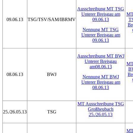
Ausschreibung MT TSG
Unterer Breisgau am
MT 
09.06.13
TSG/TSV/SAM/IBRMV
09.06.13
TS
Br
Nennung MT TSG
Unterer Breisgau am
09.06.13
Ausschreibung MT BWJ
Unterer Breisgau
MT 
am08.06.13
BW
08.06.13
BWJ
Br
Nennung MT BWJ
Unterer Breisgau am
08.06.13
MT Ausschreibung TSG
Großheubach
25./26.05.13
TSG
25./26.05.13
MT 