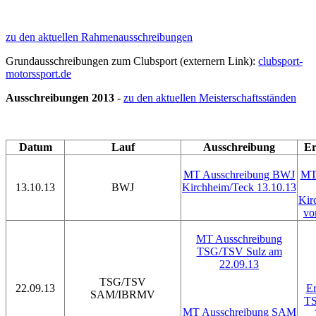
zu den aktuellen Rahmenausschreibungen
Grundausschreibungen zum Clubsport (externern Link):
clubsport-
motorssport.de
Ausschreibungen 2013
-
zu den aktuellen Meisterschaftsständen
Datum
Lauf
Ausschreibung
Er
MT Ausschreibung BWJ
MT 
13.10.13
BWJ
Kirchheim/Teck 13.10.13
Kir
vo
MT Ausschreibung
TSG/TSV Sulz am
22.09.13
TSG/TSV
22.09.13
Er
SAM/IBRMV
TS
MT Ausschreibung SAM