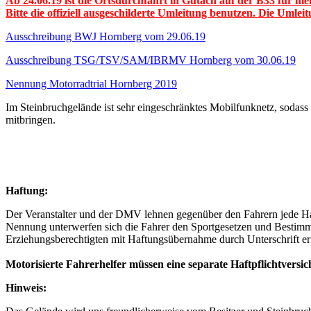
Ab 24.06.19 ist die Ortsdurchfahrt in Gutach auf der B33 für me
Bitte die offiziell ausgeschilderte Umleitung benutzen. Die Umle
Ausschreibung BWJ Hornberg vom 29.06.19
Ausschreibung TSG/TSV/SAM/IBRMV Hornberg vom 30.06.19
Nennung Motorradtrial Hornberg 2019
Im Steinbruchgelände ist sehr eingeschränktes Mobilfunknetz, sodass
mitbringen.
Haftung:
Der Veranstalter und der DMV lehnen gegenüber den Fahrern jede Haf
Nennung unterwerfen sich die Fahrer den Sportgesetzen und Bestimmu
Erziehungsberechtigten mit Haftungsübernahme durch Unterschrift erf
Motorisierte Fahrerhelfer müssen eine separate Haftpflichtversi
Hinweis: