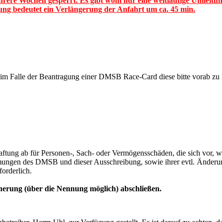
hrere Wochen gesperrt. Es gibt wohl nur eine weitläufige Umleitung
itung bedeutet ein Verlängerung der Anfahrt um ca. 45 min.
 im Falle der Beantragung einer DMSB Race-Card diese bitte vorab zu 
tung ab für Personen-, Sach- oder Vermögensschäden, die sich vor, w
ngen des DMSB und dieser Ausschreibung, sowie ihrer evtl. Änderunge
orderlich.
cherung (über die Nennung möglich) abschließen.