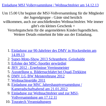
Einladung MSJ Vollervsammlung / Weihnachtsfeier am 14.12.13
Um 15.00 Uhr beginnt die MSJ-Vollversammlung für die Mitglieder
der Jugendgruppe - Gäste sind herzlich
willkommen, auch zur anschließenden Weihnachtsfeier. Wie immer
gibt’s ein kleines Geschenk +
Verzehrgutschein für die angemeldeten Kinder/Jugendlichen.
Weitere Details entnehmt ihr bitte aus der Einladung.
Einladung zur 90-Jahrfeier des DMV in Hockenheim am
14.09.13
Super-Moto-Show 2013 Schramberg, Geisshalde
Erfolge der MSC-Sportler gewürdigt
JHV 2012 - Ergebnisse Vereinsmeister
Ausstellung u. Bildersuchfahrt bei Quad-Trekking
DMV LG BW Meisterehrung 2012
Weihnachtsgrüße 2011
Einladung zur MSC Jahreshauptversammlung /
Kameradschaftsabend am 21.01.2012
Einladung zur Weihnachtsfeier und zur MSJ-
Vollversammlung am 17.12.11
Touratech Veranstaltungen