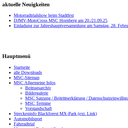
aktuelle Neuigkeiten
Motorradtrialshow beim Stadtfest
DJMV-MotoCross MSC Hornberg am 20./21.09.25
Einladung zur Jahreshauptversammlung am Samstag, 28. Febr
Hauptmenü
Startseite
alle Downloads
MSC-Sitemap
MSC Allgemeine Infos
Beitragsarchiv
Bildergalerie
MSC Satzung / Beitrittserklärung / Datenschutzeinwillig
MSC Termine
Vorstandschaft
Streckeninfo Blackforest MX-Park (ext. Link)
Automobilsport
Fahrradtrial