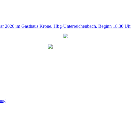
uar 2026 im Gasthaus Krone, Hbg-Unterreichenbach, Beginn 18.30 Uh
ung