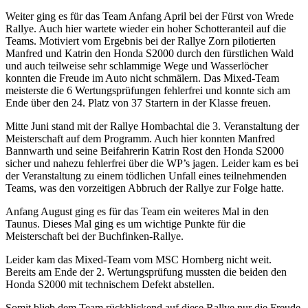
Weiter ging es für das Team Anfang April bei der Fürst von Wrede
Rallye. Auch hier wartete wieder ein hoher Schotteranteil auf die
Teams. Motiviert vom Ergebnis bei der Rallye Zorn pilotierten
Manfred und Katrin den Honda S2000 durch den fürstlichen Wald
und auch teilweise sehr schlammige Wege und Wasserlöcher
konnten die Freude im Auto nicht schmälern. Das Mixed-Team
meisterste die 6 Wertungsprüfungen fehlerfrei und konnte sich am
Ende über den 24. Platz von 37 Startern in der Klasse freuen.
Mitte Juni stand mit der Rallye Hombachtal die 3. Veranstaltung der
Meisterschaft auf dem Programm. Auch hier konnten Manfred
Bannwarth und seine Beifahrerin Katrin Rost den Honda S2000
sicher und nahezu fehlerfrei über die WP’s jagen. Leider kam es bei
der Veranstaltung zu einem tödlichen Unfall eines teilnehmenden
Teams, was den vorzeitigen Abbruch der Rallye zur Folge hatte.
Anfang August ging es für das Team ein weiteres Mal in den
Taunus. Dieses Mal ging es um wichtige Punkte für die
Meisterschaft bei der Buchfinken-Rallye.
Leider kam das Mixed-Team vom MSC Hornberg nicht weit.
Bereits am Ende der 2. Wertungsprüfung mussten die beiden den
Honda S2000 mit technischem Defekt abstellen.
Somit blieb dem Team rückblickend auf diese Rallye nur die Freude