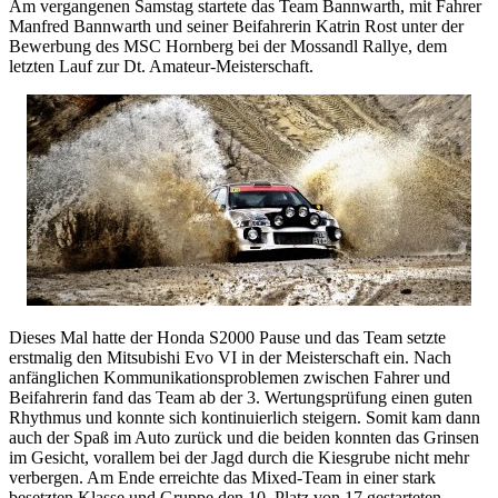
Am vergangenen Samstag startete das Team Bannwarth, mit Fahrer
Manfred Bannwarth und seiner Beifahrerin Katrin Rost unter der
Bewerbung des MSC Hornberg bei der Mossandl Rallye, dem
letzten Lauf zur Dt. Amateur-Meisterschaft.
Dieses Mal hatte der Honda S2000 Pause und das Team setzte
erstmalig den Mitsubishi Evo VI in der Meisterschaft ein. Nach
anfänglichen Kommunikationsproblemen zwischen Fahrer und
Beifahrerin fand das Team ab der 3. Wertungsprüfung einen guten
Rhythmus und konnte sich kontinuierlich steigern. Somit kam dann
auch der Spaß im Auto zurück und die beiden konnten das Grinsen
im Gesicht, vorallem bei der Jagd durch die Kiesgrube nicht mehr
verbergen. Am Ende erreichte das Mixed-Team in einer stark
besetzten Klasse und Gruppe den 10. Platz von 17 gestarteten